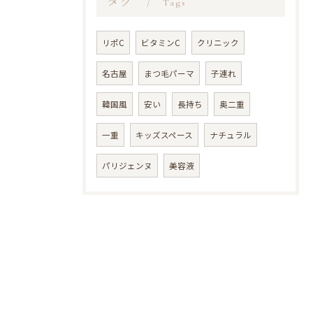
タグ
Tags
リポC
ビタミンC
クリニック
名古屋
まつ毛パーマ
子連れ
韓国風
安い
長持ち
奥二重
一重
キッズスペース
ナチュラル
パリジェンヌ
美容液