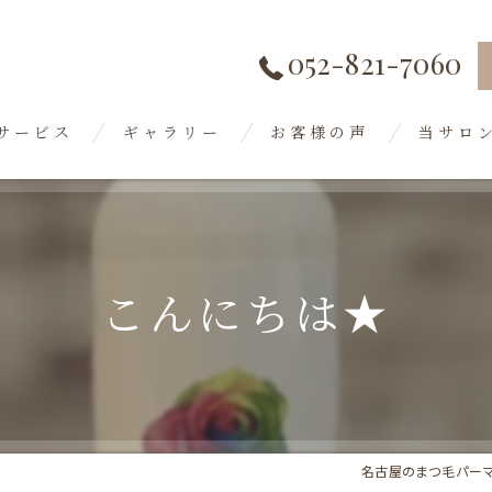
052-821-7060
サービス
ギャラリー
お客様の声
当サロ
岐阜のま
稲沢のま
こんにちは★
デザイン
マツエク
ラッシュ
名古屋のまつ毛パー