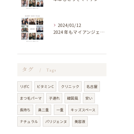
2024/01/12
2024 年もマイアンジェリーク竜美店を宜しくお願い致します...
タグ
Tags
リポC
ビタミンC
クリニック
名古屋
まつ毛パーマ
子連れ
韓国風
安い
長持ち
奥二重
一重
キッズスペース
ナチュラル
パリジェンヌ
美容液